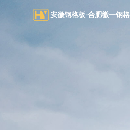
安徽钢格板-合肥徽一钢